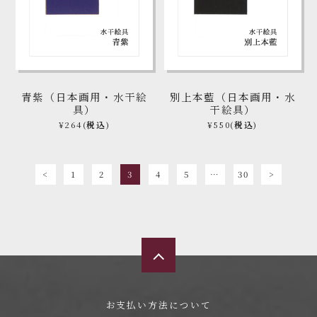
青紫（日本画用・水干絵
別上本藍（日本画用・水
具）
干絵具）
¥264
(税込)
¥550
(税込)
<
1
2
3
4
5
…
30
>
お支払い方法について