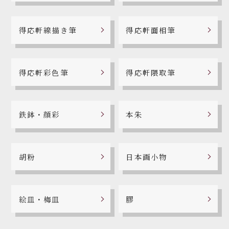
得応軒線描き筆
得応軒面相筆
得応軒彩色筆
得応軒隈取筆
鉄鉢・顔彩
本朱
胡粉
日本画小物
絵皿・梅皿
膠