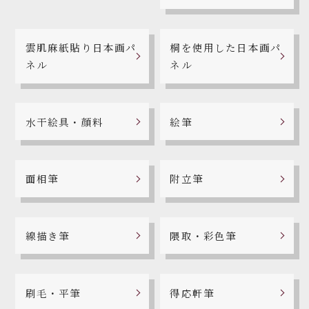
雲肌麻紙貼り日本画パ
桐を使用した日本画パ
ネル
ネル
水干絵具・顔料
絵筆
面相筆
附立筆
線描き筆
隈取・彩色筆
刷毛・平筆
得応軒筆