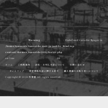
Warning
: Undefined variable $pages in
/home/tanseido/tanseido.xsrv.jp/public_html/wp-
content/themes/tanseido2020/footer.php
on line
35
ホーム
ご利用案内
送料・お支払方法について
お問い合わせ
サイトマップ
特定商取引法に関する表示
個人情報のお取り扱いについて
Copyright © 2020 丹青堂 All rights reserved.